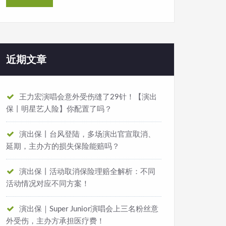
，胸腔意外受到剧院电动座椅架挤压，导致肋骨断裂呼吸
近期文章
ell comes to zeros》等。
王力宏演唱会意外受伤缝了29针！【演出
保丨明星艺人险】你配置了吗？
演出安全防范措施还是不到位，安全意识也更是薄弱！
演出保丨台风登陆，多场演出官宣取消、
延期，主办方的损失保险能赔吗？
深感遗憾与无奈。对此，各方负责人都应反思、改进，
同时
明确保险责任范围，确保事故发生后能有效转移风险、减少
演出保丨活动取消保险理赔全解析：不同
活动情况对应不同方案！
音乐本身。
演出保｜Super Junior演唱会上三名粉丝意
外受伤，主办方承担医疗费！