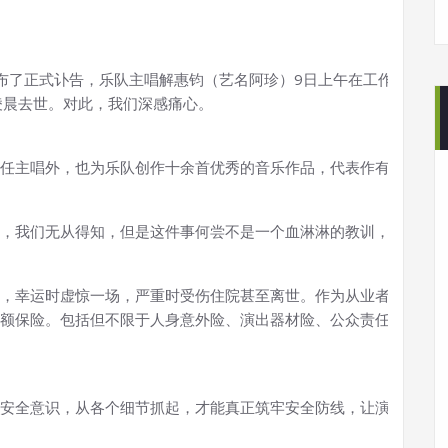
Band发布了正式讣告，乐队主唱解惠钧（艺名阿珍）9日上午
在工作过程中
凌晨去世。
对此，我们深感痛心。
外，也为乐队创作十余首优秀的音乐作品，代表作有《煎鸡蛋》《Ghost b
，我们无从得知，但是这件事何尝不是一个血淋淋的教训，
咱们的
，幸运时虚惊一场，严重时受伤住院甚至离世。作为从业者，我们
额保险。
包括但不限于人身意外险、演出器材险、公众责任险等，
安全意识，从各个细节抓起，才能真正筑牢安全防线，让演出回归