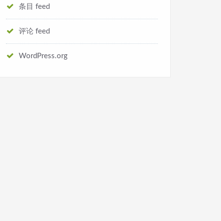
条目 feed
评论 feed
WordPress.org