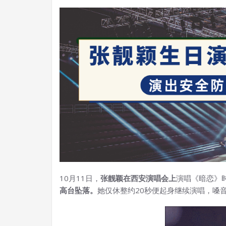
10月11日，
张靓颖在西安演唱会上
演唱《暗恋》
高台坠落。
她仅休整约20秒便起身继续演唱，嗓