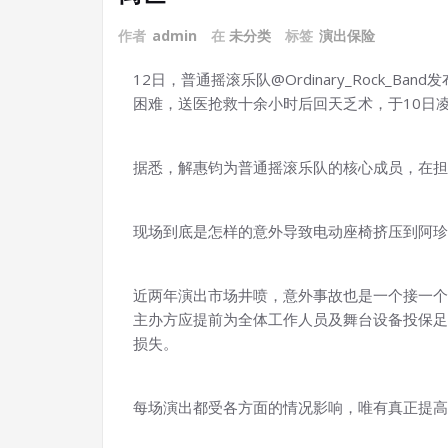
作者
admin
在
未分类
标签
演出保险
12日，普通摇滚乐队@Ordinary_Rock_
困难，送医抢救十余小时后回天乏术，于10日
据悉，解惠钧为普通摇滚乐队的核心成员，在担任主唱
现场到底是怎样的意外导致电动座椅挤压到阿珍
近两年演出市场井喷，意外事故也是一个接一个
主办方应提前为全体工作人员及舞台设备投保足
损失。
每场演出都受各方面的情况影响，唯有真正提高