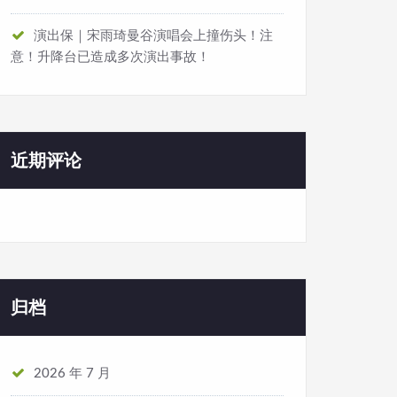
演出保｜宋雨琦曼谷演唱会上撞伤头！注
意！升降台已造成多次演出事故！
（部分素材来源于网络，如有侵权请联系我们
）
近期评论
归档
2026 年 7 月