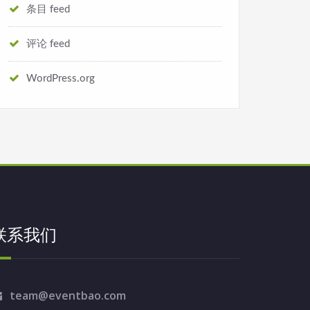
条目 feed
评论 feed
WordPress.org
联系我们
team@eventbao.com