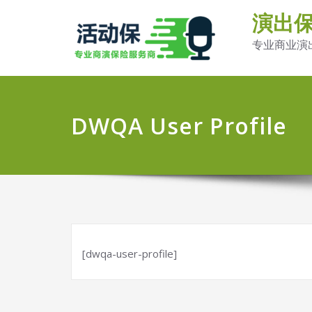
演出
专业商业演
DWQA User Profile
[dwqa-user-profile]