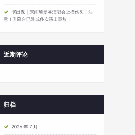
演出保｜宋雨琦曼谷演唱会上撞伤头！注
意！升降台已造成多次演出事故！
近期评论
归档
2026 年 7 月