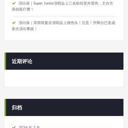
演出保｜Super Junior演唱会上三名粉丝意外受伤，主办方
承担医疗费！
演出保｜宋雨琦曼谷演唱会上撞伤头！注意！升降台已造成
多次演出事故！
近期评论
归档
2026 年 7 月