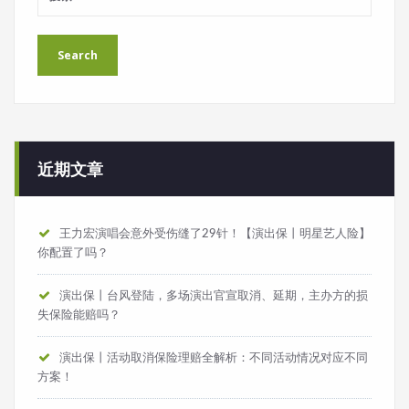
近期文章
王力宏演唱会意外受伤缝了29针！【演出保丨明星艺人险】
你配置了吗？
演出保丨台风登陆，多场演出官宣取消、延期，主办方的损
失保险能赔吗？
演出保丨活动取消保险理赔全解析：不同活动情况对应不同
方案！