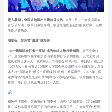
进入暑期，全国多地演出市场格外火热。
6月-8月，一大波演唱会、
音乐节来袭，歌手们激情开唱，歌迷乐迷此起彼伏的欢呼声，点燃
暑期消费热潮。
演唱会、音乐节“填满”日程表
“为一场演唱会打卡一座城”成为年轻人旅行新潮流。
据不完全统
计，全国各地均在暑期加密演唱会和音乐节的排期。以北京为例，
仅6月28日这一天，就有6场大型演唱会同时开唱，单日吸引观众超
10万人次；杭州有近20组艺人演唱会已经或即将排上日程表；乌鲁
木齐将“演唱会月”模式一直延续到9月份。数据显示，2025年，国
家体育场“鸟巢星光演出季”将举办50多场演唱会，场馆档期目前已
排满，预计到场观众将达280万人次。
相较于演唱会，音乐节的时间更长、内容也更加丰富。7月26日即
将在成都非遗博览园开启的成都仙人掌音乐节，在大麦平台“想看”