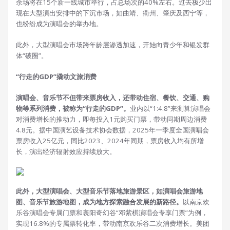
余场将在15个新一线城市举行，占总场次的40%左右。过去极少出
现在大型演出安排中的下沉市场，如曲靖、衢州、肇庆及西宁等，
也纷纷成为演唱会的举办地。
此外，大型演唱会市场跨年龄层渗透加速，开始向青少年和银发群
体“破圈”。
“行走的GDP”撬动文旅消费
演唱会、音乐节不但带来票房收入，还带动住宿、餐饮、交通、购
物等系列消费，被称为“行走的GDP”。
业内以“1:4.8”来测算演唱会
对消费增长的推动力，即每投入1元购买门票，带动同期周边消费
4.8元。据中国演艺设备技术协会数据，2025年一季度全国演唱会
票房收入25亿元，同比2023、2024年同期，票房收入均有所增
长，演出经济辐射效应持续放大。
此外，大型演唱会、大型音乐节落地旅游景区，如演唱会旅游地
图、音乐节旅游地图，成为地方探索融合发展的新路径。
以南京欢
乐谷演唱会专属门票和襄阳奇幻谷“邓紫棋演唱会专享门票”为例，
实现16.8%的专属票转化率，带动南京欢乐谷二次消费增长。美团