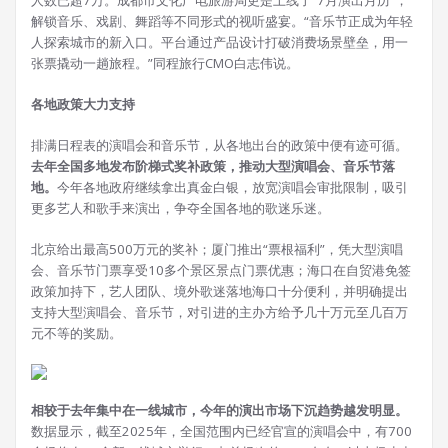
人数已超7万。成都市文化广电旅游局更是上线了“7月演出月历”，
解锁音乐、戏剧、舞蹈等不同形式的视听盛宴。“音乐节正成为年轻
人探索城市的新入口。平台通过产品设计打破消费场景壁垒，用一
张票撬动一趟旅程。”同程旅行CMO白志伟说。
各地政策大力支持
排满日程表的演唱会和音乐节，从各地出台的政策中便有迹可循。
去年全国多地发布阶梯式奖补政策，推动大型演唱会、音乐节落
地。
今年各地政府继续拿出真金白银，放宽演唱会审批限制，吸引
更多艺人和歌手来演出，争夺全国各地的歌迷乐迷。
北京给出最高500万元的奖补；厦门推出“票根福利”，凭大型演唱
会、音乐节门票享受10多个景区景点门票优惠；海口在自贸港免签
政策加持下，艺人团队、境外歌迷落地海口十分便利，并明确提出
支持大型演唱会、音乐节，对引进的主办方给予几十万元至几百万
元不等的奖励。
相较于去年集中在一线城市，今年的演出市场下沉趋势越发明显。
数据显示，截至2025年，全国范围内已经官宣的演唱会中，有700