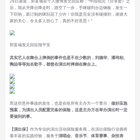
28日凌晨，郭富城在个人微博发文回应称：“中段唱完《分享爱》之
后，我从升降台降走时，踏空了一步，手咪碰到台边钢板，发生一
下巨响，新订制的咪刮花了少许！但我是完全没有碰撞到，谢谢大
家的关心，令太多人担心了，真的不好意思！”
郭富城发文回应报平安
其实艺人在舞台上摔倒的事件也是不在少数的，刘德华、潘玮柏、
陶喆等等知名歌手，都曾在演出时摔倒在舞台上。
而这些意外事故的发生，也是在给所有主办方一个警示：
做好应急
预案，为演出人员配置完备的保险，这是主办方在举办演出时一定
要做到的事。
【演出保】
作为专业的演出活动保险服务商，在演出保险行业拥有
着丰富的实践经验，服务于
演唱会、音乐节、体育赛事、杂技表