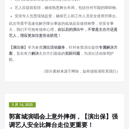
艺人应提前彩排，确保熟悉舞台布局，包括任何可能的障碍物。
安排专人负责现场监督，确保艺人和工作人员安全使用升降台。
此次华晨宇迅速化解升降台事故的临场反应值得称赞，但安全事
大，我们不可抱有侥幸心理，
在以后的演出中，不管是主办方还是
艺人，理应更加注意安全防范！
【演出保】
专为各类
演出活动服务
，针对各类演出提供
专属解决方
案
，旨在有力
解决
主办方们面临的
实际问题
，为演出活动保驾护
航。
（部分素材来源于网络，如有侵权请联系我们）
3 月 14, 2025
郭富城演唱会上意外摔倒，【演出保】强
调艺人安全比舞台走位更重要！