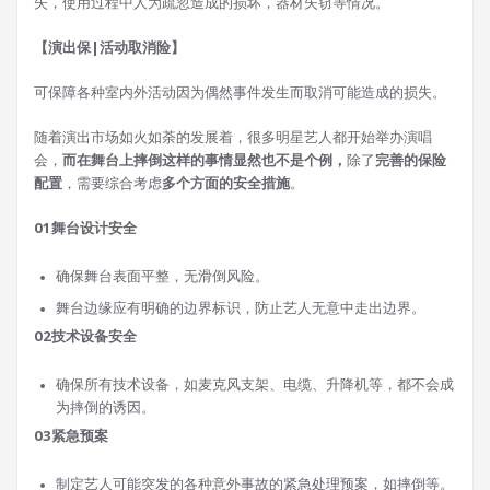
失，使用过程中人为疏忽造成的损坏，器材失窃等情况。
【演出保|活动取消险】
可保障各种室内外活动因为偶然事件发生而取消可能造成的损失。
随着演出市场如火如荼的发展着，很多明星艺人都开始举办演唱
会，
而在舞台上摔倒这样的事情显然也不是个例，
除了
完善的保险
配置
，需要综合考虑
多个方面的安全措施
。
01
舞台设计安全
确保舞台表面平整，无滑倒风险。
舞台边缘应有明确的边界标识，防止艺人无意中走出边界。
02
技术设备安全
确保所有技术设备，如麦克风支架、电缆、升降机等，都不会成
为摔倒的诱因。
03
紧急预案
制定艺人可能突发的各种意外事故的紧急处理预案，如摔倒等。