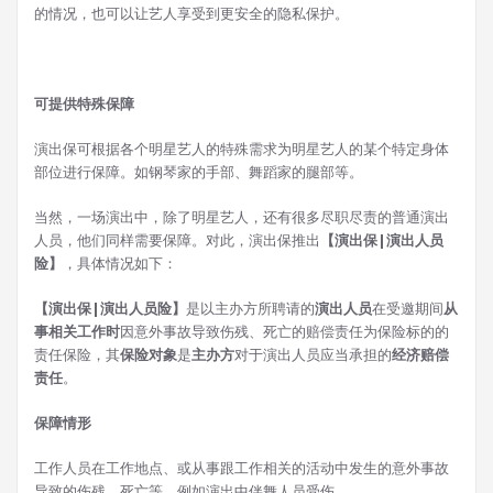
的情况，也可以让艺人享受到更安全的隐私保护。
可提供特殊保障
演出保可根据各个明星艺人的特殊需求为明星艺人的某个特定身体
部位进行保障。如钢琴家的手部、舞蹈家的腿部等。
当然，一场演出中，除了明星艺人，还有很多尽职尽责的普通演出
人员，他们同样需要保障。对此，演出保推出
【演出保|演出人员
险】
，具体情况如下：
【演出保|演出人员险】
是以主办方所聘请的
演出人员
在受邀期间
从
事相关工作时
因意外事故导致伤残、死亡的赔偿责任为保险标的的
责任保险，其
保险对象
是
主办方
对于演出人员应当承担的
经济赔偿
责任
。
保障情形
工作人员在工作地点、或从事跟工作相关的活动中发生的意外事故
导致的伤残、死亡等，例如演出中伴舞人员受伤。