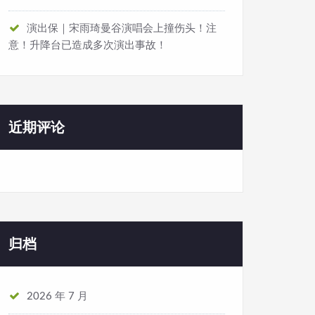
演出保｜宋雨琦曼谷演唱会上撞伤头！注
意！升降台已造成多次演出事故！
近期评论
归档
2026 年 7 月