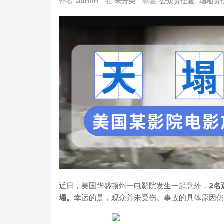
作者
admin
在
未分类
标签
公众责任险
,
场地责
近日，美国华盛顿州一电影院发生一起意外，
2名
塌。
幸运的是，观众并未受伤。事故的具体原因仍