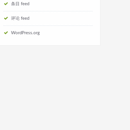
条目 feed
评论 feed
WordPress.org