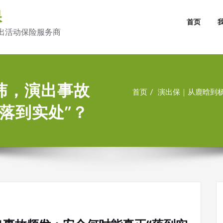
保
首页
出活动保险服务商
纬，演出事故
首页
演出保｜从鹿晗到杨
落到实处”？