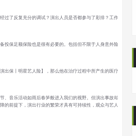
经过了反复充分的调试？演出人员是否都参与了彩排？工作人员的
备投保足额保险也是很有必
要的。包括但不限于人身意外险、演出
演出保丨明星艺人险】，那么他在治疗过程中所产生的医疗费用，
节、音乐活动如雨后春笋般进入我们
的视野。但演出事故却频频发
障的前提下，演出行业的繁荣才具有可持续性，观众与艺人之间那些