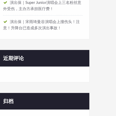
工作人员迅速托住其小腿，才避免了一场可能的坠落事
演出保｜Super Junior演唱会上三名粉丝意
外受伤，主办方承担医疗费！
演出保｜宋雨琦曼谷演唱会上撞伤头！注
意！升降台已造成多次演出事故！
近期评论
踩空，从约两米高的台面直直跌落
。演出随即中断，据现
归档