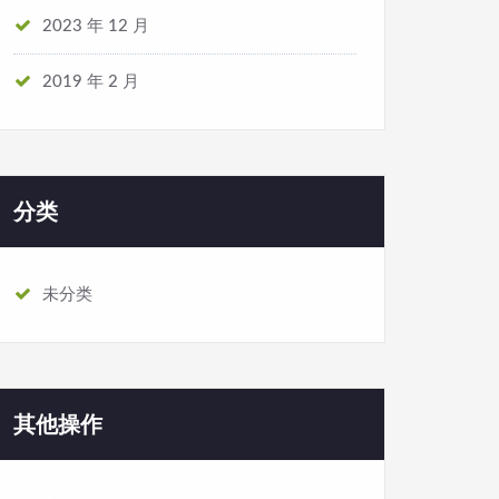
2023 年 12 月
安全意识是否到位、应急能力是否专业？这些问题，都应成
2019 年 2 月
器材险、公众责任险等，明确保险责任范围，确保事故发生
分类
就可以根据保单约定得到相应的赔付。（具体赔付金额视保
未分类
生，演出安全并不是一句口号，它需要每一个环节都需落到
跨越时光的“音乐之约”，才能真正安心、温暖。
地实现。
其他操作
（部分素材来源于网络，如有侵权请联系我们）