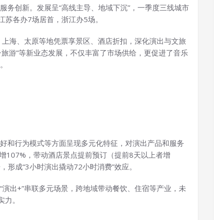
服务创新。发展呈“高线主导、地域下沉”，一季度三线城市
、江苏各办7场居首，浙江办5场。
岛、上海、太原等地凭票享景区、酒店折扣，深化演出与文旅
出+旅游”等新业态发展，不仅丰富了市场供给，更促进了音乐
。
好和行为模式等方面呈现多元化特征，对演出产品和服务
比增107%，带动酒店景点提前预订（提前8天以上者增
，形成“3小时演出撬动72小时消费”效应。
“演出+”串联多元场景，跨地域带动餐饮、住宿等产业，未
实力。