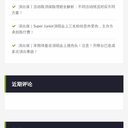
演出保丨活动取消保险理赔全解析：不同活动情况对应不同
方案！
演出保｜Super Junior演唱会上三名粉丝意外受伤，主办方
承担医疗费！
演出保｜宋雨琦曼谷演唱会上撞伤头！注意！升降台已造成
多次演出事故！
近期评论