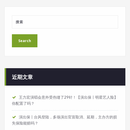
近期文章
王力宏演唱会意外受伤缝了29针！【演出保丨明星艺人险】
你配置了吗？
演出保丨台风登陆，多场演出官宣取消、延期，主办方的损
失保险能赔吗？