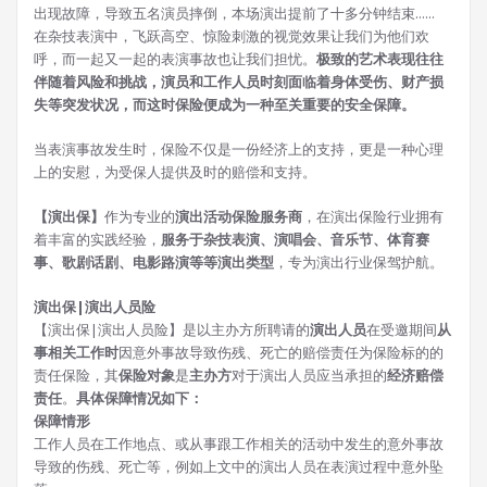
出现故障，导致五名演员摔倒，本场演出提前了十多分钟结束......
在杂技表演中，飞跃高空、惊险刺激的视觉效果让我们为他们欢
呼，而一起又一起的表演事故也让我们担忧。
极致的艺术表现往往
伴随着风险和挑战，
演员和工作人员时刻面临着身体受伤、财产损
失等突发状况，而这时保险便成为一种至关重要的安全保障。
当表演事故发生时，保险不仅是一份经济上的支持，更是一种心理
上的安慰，为受保人提供及时的赔偿和支持。
【演出保】
作为专业的
演出活动保险服务商
，在演出保险行业拥有
着丰富的实践经验，
服务于杂技表演、演唱会、音乐节、体育赛
事、歌剧话剧、电影路演等等演出类型
，专为演出行业保驾护航。
演出保|演出人员险
【演出保|演出人员险】是以主办方所聘请的
演出人员
在受邀期间
从
事相关工作时
因意外事故导致伤残、死亡的赔偿责任为保险标的的
责任保险，其
保险对象
是
主办方
对于演出人员应当承担的
经济赔偿
责任
。
具体保障情况如下：
保障情形
工作人员在工作地点、或从事跟工作相关的活动中发生的意外事故
导致的伤残、死亡等，例如上文中的演出人员在表演过程中意外坠