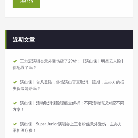
近期文章
王力宏演唱会意外受伤缝了29针！【演出保丨明星艺人险】
你配置了吗？
演出保丨台风登陆，多场演出官宣取消、延期，主办方的损
失保险能赔吗？
演出保丨活动取消保险理赔全解析：不同活动情况对应不同
方案！
演出保｜Super Junior演唱会上三名粉丝意外受伤，主办方
承担医疗费！