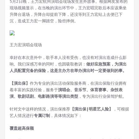
5月2日晚，王力宏杭州演唱会现场发生意外故事。根据网友发布的
现场视频显示，在当晚的演出环节中，王力宏唱完歌后本应该乘坐
升降台退场，升降台却提前下降，还没等到王力宏站上去便已下
沉，造成王力宏一脚踏空，险些摔倒。
王力宏演唱会现场
幸好在本次意外中，歌手本人没有受伤，也没有对演出造成什么影
响。我们深感万幸的同时，也因吸取教训：
做好应急预案，为演出
人员配置完备的保险，这是主办方在举办演出时一定要做到的事。
【演出保】
作为专业的演出活动保险服务商，在演出保险行业拥有
着丰富的实践经验，服务于
演唱会、音乐节、体育赛事、杂技表
演、歌剧话剧、电影路演等等演出类型
，专为演出行业保驾护航。
针对文中这样的情况，演出保推荐
【演出保|明星艺人险】
，可根据
艺人情况进行
专属订制
，具体情况如下：
覆盖超高保额