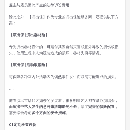
雇主与雇员因此产生的法律诉讼费用
除此之外，【演出保】作为专业的演出保险服务商，还提供以下方
案：
【演出保|演出器材险】
专为演出器材设计的，可赔付其因自然灾害或意外导致的损伤或损
失，使用过程中人为疏忽造成的损坏，器材失窃等情况。
【演出保|活动取消险】
可保障各种室内外活动因为偶然事件发生而取消可能造成的损失。
......
随着演出市场如火如荼的发展着，很多明星艺人都在举办演唱会，
而演出中艺人发生的意外事故却屡见不鲜，
除了
完善的保险配置
，
需要综合考虑
多个方面的安全措施
。
01
定期检查设备