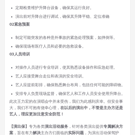
定期检查维护升降台设备，确保其运行良好。
演出前对升降台进行调试，确保其升降平稳、定位准确
02
紧急预案
制定可能突发的各种意外事故的紧急处理预案，如摔倒等。
确保现场有医疗人员和必要的急救设备。
03
人员培训
对操作人员进行专业培训，使其熟悉设备操作和应急处理。
艺人应接受舞台走位和表演的安全培训。
艺人应提前彩排，确保熟悉舞台布局，包括任何可能的障碍物。
安排专人负责现场监督，确保艺人和工作人员安全使用升降台。
此次王力宏的在演唱会中并未受伤，我们为此感到庆幸。但安全事
大，我们不可抱有侥幸心理，
在以后的演出中，不管是主办方还是
艺人，理应更加注意安全防范！
【演出保】
专为各类
演出活动服务
，针对各类演出提供
专属解决方
案
，旨在有力
解决
主办方们面临的
实际问题
，为演出活动保驾护