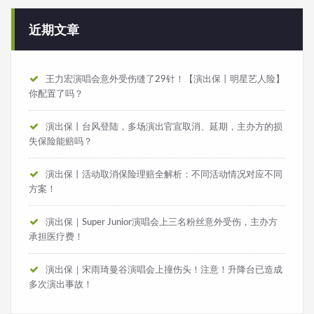
近期文章
王力宏演唱会意外受伤缝了29针！【演出保丨明星艺人险】
你配置了吗？
演出保丨台风登陆，多场演出官宣取消、延期，主办方的损
失保险能赔吗？
演出保丨活动取消保险理赔全解析：不同活动情况对应不同
方案！
演出保｜Super Junior演唱会上三名粉丝意外受伤，主办方
承担医疗费！
演出保｜宋雨琦曼谷演唱会上撞伤头！注意！升降台已造成
多次演出事故！