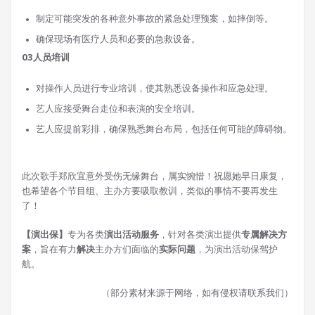
制定可能突发的各种意外事故的紧急处理预案，如摔倒等。
确保现场有医疗人员和必要的急救设备。
03
人员培训
对操作人员进行专业培训，使其熟悉设备操作和应急处理。
艺人应接受舞台走位和表演的安全培训。
艺人应提前彩排，确保熟悉舞台布局，包括任何可能的障碍物。
此次歌手郑欣宜意外受伤无缘舞台，属实惋惜！祝愿她早日康复，
也希望各个节目组、主办方要吸取教训，类似的事情不要再发生
了！
【演出保】
专为各类
演出活动服务
，针对各类演出提供
专属解决方
案
，旨在有力
解决
主办方们面临的
实际问题
，为演出活动保驾护
航。
（部分素材来源于网络，如有侵权请联系我们）