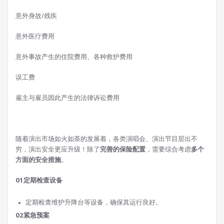
意外身故/残疾
意外医疗费用
意外事故产生的住院费用、各种救护费用
误工费
雇主与雇员因此产生的法律诉讼费用
随着演出市场如火如荼的发展着，各类演唱会、演出节目层出不
穷，演出安全更应升级！除了
完善的保险配置
，需要综合考虑
多个
方面的安全措施
。
01
定期检查设备
定期检查维护升降台等设备，确保其运行良好。
02
紧急预案