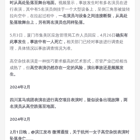
时从高处坠落至舞台地面。
视频显示，事故发生时有多名演员在进
行表演，其中有5名演员倒挂于一个大型设备上，呈倒三角形被旋转
拉向空中，在拉起过程中，
一名演员与设备之间连接断裂，从高处
坠落致舞台上，另有两名演员也同样坠落。
5月3日，厦门市集美区应急管理局工作人员回应，4月26日
确实有
此事发生，事故中有一人死亡，
相关部门已经对事故进行调查处
理，具体情况以事故调查情况为准。
高空杂技表演是一种技巧要求极高的艺术形式，尽管产业已经相当
成熟了，但
高空表演仍然存在一定的风险，演出事故还是频频发
生。
2024年2月
四川某马戏团表演在进行高空项目表演时，疑似设备出现故障，两
名演员从高空跌落至地面。
2024年2月
2月1日晚，@滨江发布 微博通报，关于杭州一女子高空杂技表演时
坠落身亡......