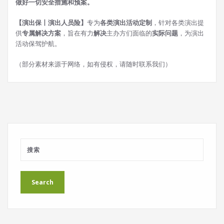
做好一切安全措施和预案。
【演出保丨演出人员险】
专为
各类演出活动定制
，针对各类演出提
供
专属解决方案
，旨在有力
解决
主办方们面临的
实际问题
，为演出
活动保驾护航。
（部分素材来源于网络，如有侵权，请随时联系我们）