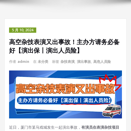
5 月 10, 2024
高空杂技表演又出事故！主办方请务必备
好【演出保丨演出人员险】
作者
admin
在
未分类
标签
杂技表演
,
演出事故
,
高危人员险
近日，厦门市某马戏城发生一起演出事故，
有演员在表演杂技项目