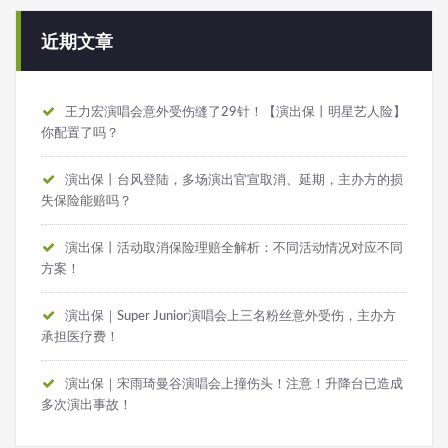
近期文章
王力宏演唱会意外受伤缝了29针！【演出保丨明星艺人险】
你配置了吗？
演出保丨台风登陆，多场演出官宣取消、延期，主办方的损
失保险能赔吗？
演出保丨活动取消保险理赔全解析：不同活动情况对应不同
方案！
演出保｜Super Junior演唱会上三名粉丝意外受伤，主办方
承担医疗费！
演出保｜宋雨琦曼谷演唱会上撞伤头！注意！升降台已造成
多次演出事故！