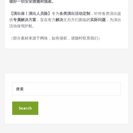
做好一切安全措施和预案。
【演出保丨演出人员险】
专为
各类演出活动定制
，针对各类演出提
供
专属解决方案
，旨在有力
解决
主办方们面临的
实际问题
，为演出
活动保驾护航。
（部分素材来源于网络，如有侵权，请随时联系我们）