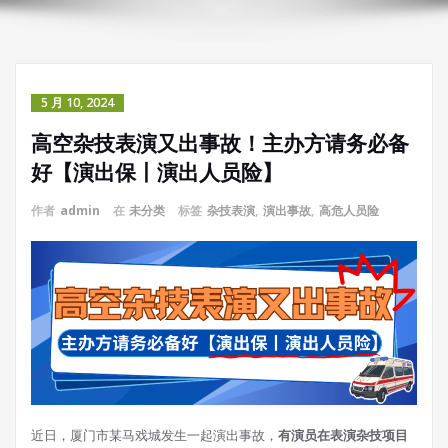
5 月 10, 2024
高空杂技表演又出事故！主办方请务必备
好【演出保丨演出人员险】
作者
admin
在
未分类
标签
杂技表演
,
演出事故
,
高危人员险
近日，厦门市某马戏城发生一起演出事故，
有演员在表演杂技项目