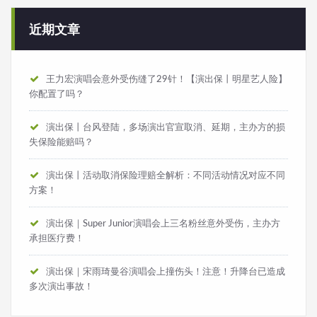
近期文章
王力宏演唱会意外受伤缝了29针！【演出保丨明星艺人险】
你配置了吗？
演出保丨台风登陆，多场演出官宣取消、延期，主办方的损
失保险能赔吗？
演出保丨活动取消保险理赔全解析：不同活动情况对应不同
方案！
演出保｜Super Junior演唱会上三名粉丝意外受伤，主办方
承担医疗费！
演出保｜宋雨琦曼谷演唱会上撞伤头！注意！升降台已造成
多次演出事故！