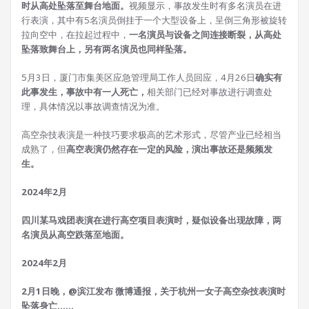
时从高处坠落至舞台地面。
视频显示，事故发生时有多名演员在进
行表演，其中有5名演员倒挂于一个大型设备上，呈倒三角形被旋转
拉向空中，在拉起过程中，
一名演员与设备之间连接断裂，从高处
坠落致舞台上，另有两名演员也同样坠落。
5月3日，厦门市集美区应急管理局工作人员回应，4月26日
确实有
此事发生，事故中有一人死亡，
相关部门已经对事故进行调查处
理，具体情况以事故调查情况为准。
高空杂技表演是一种技巧要求极高的艺术形式，尽管产业已经相当
成熟了，但
高空表演仍然存在一定的风险，演出事故还是频频发
生。
2024年2月
四川某马戏团表演在进行高空项目表演时，疑似设备出现故障，两
名演员从高空跌落至地面。
2024年2月
2月1日晚，@滨江发布 微博通报，关于杭州一女子高空杂技表演时
坠落身亡......