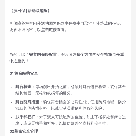
【演出保|活动取消险】
可保障各种室内外活动因为偶然事件发生而取消可能造成的损失。
更多详细内容可以
点击链接
查看。
......
当然，除了
完善的保险配置
，综合考虑
多个方面的安全措施也是重
中之重的！
01
舞台结构安全
舞台检查
：每场演出开始之前，必须对舞台进行检查，确保舞台
结构稳固、无松动或损坏的部分。
舞台防滑措施
：确保舞台楼面的防滑性能，使用防滑地毯、防滑
漆或其他防滑材料，以减少演员滑倒和摔跤的风险。
扶手和栏杆
：对于观众可接触到的位置，如上下楼梯处和舞台边
缘，应设置扶手和栏杆，以提供额外的支持和安全性。
02
幕布安全管理