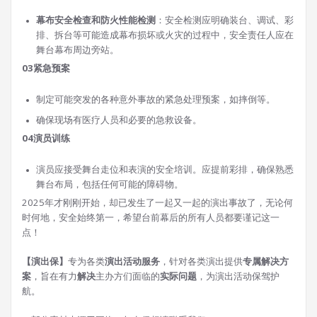
幕布安全检查和防火性能检测
：安全检测应明确装台、调试、彩
排、拆台等可能造成幕布损坏或火灾的过程中，安全责任人应在
舞台幕布周边旁站。
03
紧急预案
制定可能突发的各种意外事故的紧急处理预案，如摔倒等。
确保现场有医疗人员和必要的急救设备。
04
演员训练
演员应接受舞台走位和表演的安全培训。应提前彩排，确保熟悉
舞台布局，包括任何可能的障碍物。
2025年才刚刚开始，却已发生了一起又一起的演出事故了，无论何
时何地，安全始终第一，希望台前幕后的所有人员都要谨记这一
点！
【演出保】
专为各类
演出活动服务
，针对各类演出提供
专属解决方
案
，旨在有力
解决
主办方们面临的
实际问题
，为演出活动保驾护
航。