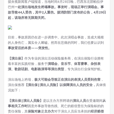
据央视新闻客户端报道，当地时间4月28日晚，巴西东北部帕拉伊
巴州
一处演出场地发生坍塌事故。事发时，现场正举行演唱会。事
故导致44人受伤，其中2人重伤。据消防部门发布的公告，4月29日
起，该场所将无限期关闭。
目前，事故原因仍在进一步调查中。此次演唱会事故，造成大规模
的人身伤亡，属实令人唏嘘。然而在悲痛的同时，我们也要认识到
事故背后的本质——突发性。
【演出保】
作为专业的演出活动保险服务商，在演出保险行业拥有
着丰富的实践经验，服务于
演唱会、音乐节、体育赛事、杂技表
演、歌剧话剧、电影路演等等演出类型
，专为演出行业保驾护航。
演出场地上坍塌，
极大可能会导致正在演出的表演人员受到伤害
，
演出保推荐
【演出保|演出人员险】以保障演出人员的安全，
具体情
况如下：
【演出保|演出人员险】
是以主办方所聘请的
演出人员
在受邀期间
从
事相关工作时
因意外事故导致伤残、死亡的赔偿责任为保险标的的
责任保险，其
保险对象
是
主办方
对于演出人员应当承担的
经济赔偿