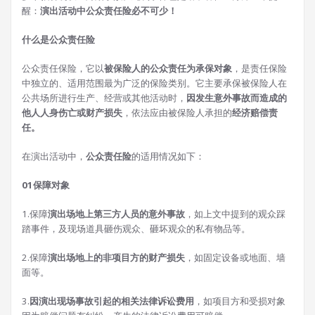
醒：
演出活动中公众责任险必不可少！
什么是公众责任险
公众责任保险，它以
被保险人的公众责任为承保对象
，是责任保险
中独立的、适用范围最为广泛的保险类别。它主要承保被保险人在
公共场所进行生产、经营或其他活动时，
因发生意外事故而造成的
他人人身伤亡或财产损失
，依法应由被保险人承担的
经济赔偿责
任。
在演出活动中，
公众责任险
的适用情况如下：
01保障对象
1.保障
演出场地上第三方人员的意外事故
，如上文中提到的观众踩
踏事件，及现场道具砸伤观众、砸坏观众的私有物品等。
2.保障
演出场地上的非项目方的财产损失
，如固定设备或地面、墙
面等。
3.
因演出现场事故引起的相关法律诉讼费用
，如项目方和受损对象