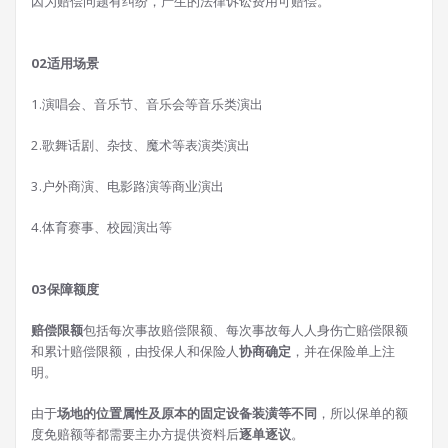
因为赔偿问题有纠纷，产生的法律诉讼费用可赔偿。
0
2
适用场景
1.演唱会、音乐节、音乐会等音乐类演出
2.歌舞话剧、杂技、魔术等表演类演出
3.户外商演、电影路演等商业演出
4.体育赛事、校园演出等
0
3
保障额度
赔偿限额
包括每次事故赔偿限额、每次事故每人人身伤亡赔偿限额
和累计赔偿限额，由投保人和保险人
协商确定
，并在保险单上注
明。
由于
场地的位置属性及原本的固定设备装潢等不同
，所以保单的额
度免赔额等都需要主办方提供资料后
逐单逐议
。