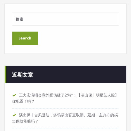
近期文章
王力宏演唱会意外受伤缝了29针！【演出保丨明星艺人险】
你配置了吗？
演出保丨台风登陆，多场演出官宣取消、延期，主办方的损
失保险能赔吗？