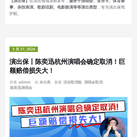
【演出保】
在演出领域深耕多年，
服务于演唱会、音乐节、体育赛
事、杂技表演、歌剧话剧、电影路演等等演出类型
，专为演出保驾
护航。
5 月 31, 2024
演出保丨陈奕迅杭州演唱会确定取消！巨
额赔偿损失大！
作者
admin
在
未分类
标签
活动取消险
,
演唱会取消
,
陈奕迅演唱会