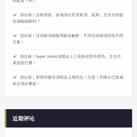
你配置了吗？
演出保丨台风登陆，多场演出官宣取消、延期，主办方的损
失保险能赔吗？
演出保丨活动取消保险理赔全解析：不同活动情况对应不同
方案！
演出保｜Super Junior演唱会上三名粉丝意外受伤，主办方
承担医疗费！
演出保｜宋雨琦曼谷演唱会上撞伤头！注意！升降台已造成
多次演出事故！
近期评论