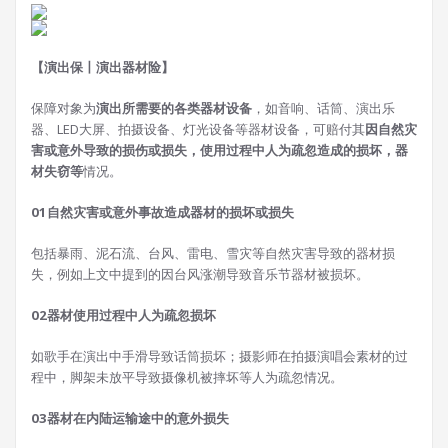
【演出保丨演出器材险】
保障对象为
演出所需要的各类器材设备
，如音响、话筒、演出乐
器、LED大屏、拍摄设备、灯光设备等器材设备，可赔付其
因自然灾
害或意外导致的损伤或损失，使用过程中人为疏忽造成的损坏，器
材失窃等
情况。
0
1
自然灾害或意外事故造成器材的损坏或损失
包括暴雨、泥石流、台风、雷电、雪灾等自然灾害导致的器材损
失，例如上文中提到的因台风涨潮导致音乐节器材被损坏。
0
2
器材使用过程中人为疏忽损坏
如歌手在演出中手滑导致话筒损坏；摄影师在拍摄演唱会素材的过
程中，脚架未放平导致摄像机被摔坏等人为疏忽情况。
0
3
器材在内陆运输途中的意外损失