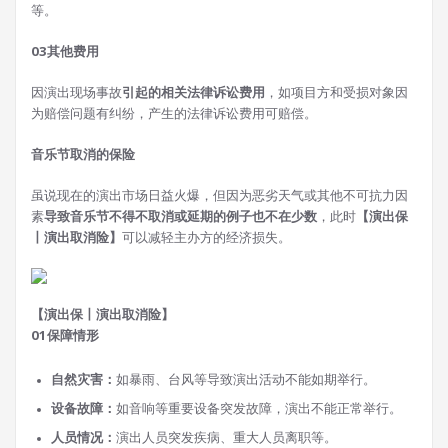
等。
0
3
其他费用
因演出现场事故
引起的相关法律诉讼费用
，如项目方和受损对象因
为赔偿问题有纠纷，产生的法律诉讼费用可赔偿。
音乐节取消的保险
虽说现在的演出市场日益火爆，但因为恶劣天气或其他不可抗力因
素
导致音乐节不得不取消或延期的例子也不在少数
，此时
【演出保
丨演出取消险】
可以减轻主办方的经济损失。
【演出保丨演出取消险】
0
1
保障情形
自然灾害：
如暴雨、台风等导致演出活动不能如期举行。
设备故障：
如音响等重要设备突发故障，演出不能正常举行。
人员情况：
演出人员突发疾病、重大人员离职等。