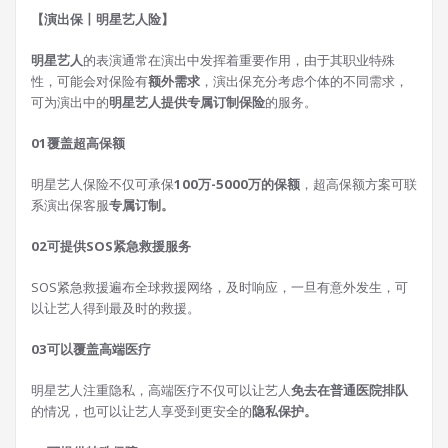
【演出保丨明星艺人险】
明星艺人
的表演通常在演出中发挥着重要作用，由于其职业特殊
性，可能会对保险有
额外需求
，演出保充分考虑个体的不同需求，
可为演出中的
明星艺人提供专属订制保险
的服务。
0
1
覆盖超高保额
明星艺人保险不仅可承保
100万-5000万的保额
，超高保额方案可联
系演出保客服
专属订制。
0
2
可提供SOS紧急救援服务
SOS紧急救援遍布全球救援网络，及时响应，一旦有意外发生，可
以让艺人得到最及时的救援。
0
3
可以覆盖高端医疗
明星艺人注重隐私，高端医疗不仅可以让艺人
免去在普通医院排队
的情况，也可以让艺人享受到更安全的
隐私保护。