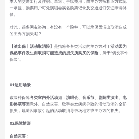
本人的交通出行及住宿订单退订手续费用，由主办方按相应方式统
一承担，购票用户可凭演唱会实名购票记录及交通退订凭证申请补
偿。
对此，很多网友咨询，有没有一个险种，可以承保因演出取消造成
的主办方损失呢？
【演出保丨活动取消险】
是指筹备各类活动的主办方对于
活动因为
偶然事件发生而取消可能造成的损失所购买的保险
，属于“偶发事件
保险”。
01适用场景
该险种保障
各类室内外活动
如：
演唱会、音乐节、剧院类演出、电
影路演等
因意外、自然灾害、歌手突发疾病导致的活动取消的全部
损失，规避因事故引起的活动取消导致场地方或主办方的损失。
02保障情形
自然灾害：