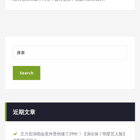
近期文章
王力宏演唱会意外受伤缝了29针！【演出保丨明星艺人险】