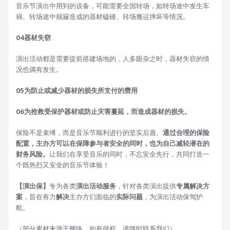
音乐节演出中用到的设备，可能需要全国转场，如转场途中发生车
祸、转场途中颠簸造成的器材磕碰、转场搬运摔坏等情况。
0
4
器材失窃
演出活动都是需要提前搭建场地的，人多眼杂之时，器材失窃的情
况也偶有发生。
0
5
为防止或减少器材的损失所支付的费用
0
6
为抢救受保护器材或防止灾害蔓延，而造成器材的损失。
保险不是束缚，而是音乐节顺利进行的坚实后盾。
通过合理的保险
配置，主办方可以在保障参与者安全的同时，也为自己减轻潜在的
财务风险。
让我们在享受音乐的同时，不忘安全先行，共同打造一
个既热烈又安全的音乐节体验！
【演出保】
专为各类
演出活动服务
，针对各类演出提供
专属解决方
案
，旨在有力
解决
主办方们面临的
实际问题
，为演出活动保驾护
航。
（部分素材来源于网络，如有侵权，请随时联系我们）