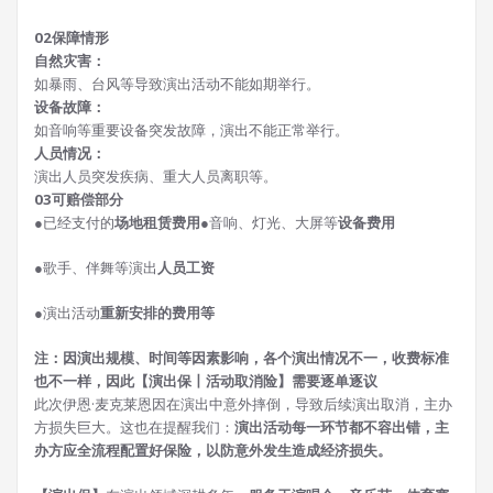
02
保障情形
自然灾害：
如暴雨、台风等导致演出活动不能如期举行。
设备故障：
如音响等重要设备突发故障，演出不能正常举行。
人员情况：
演出人员突发疾病、重大人员离职等。
0
3
可赔偿部分
●
已经支付的
场地租赁费用
●
音响、灯光、大屏等
设备费用
●
歌手、伴舞等演出
人员工资
●
演出活动
重新安排的费用等
注：因演出规模、时间等因素影响，各个演出情况不一，收费标准
也不一样，因此【演出保丨活动取消险】需要逐单逐议
此次伊恩·麦克莱恩因在演出中意外摔倒，导致后续演出取消，主办
方损失巨大。这也在提醒我们：
演出活动
每一环节都不容出错，主
办方应全流程配置好保险，以防意外发生造成经济损失。