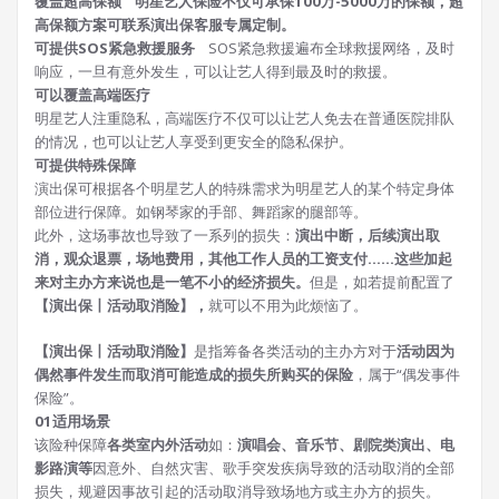
覆盖超高保额
明星艺人保险不仅可承保100万-5000万的保额，超
高保额方案可联系演出保客服专属定制。
可提供SOS紧急救援服务
SOS紧急救援遍布全球救援网络，及时
响应，一旦有意外发生，可以让艺人得到最及时的救援。
可以覆盖高端医疗
明星艺人注重隐私，高端医疗不仅可以让艺人免去在普通医院排队
的情况，也可以让艺人享受到更安全的隐私保护。
可提供特殊保障
演出保可根据各个明星艺人的特殊需求为明星艺人的某个特定身体
部位进行保障。如钢琴家的手部、舞蹈家的腿部等。
此外，这场事故也导致了一系列的损失：
演出中断，后续演出取
消，观众退票，场地费用，其他工作人员的工资支付......这些加起
来对主办方来说也是一笔不小的经济损失。
但是，如若提前配置了
【
演出保丨活动取消险】，
就可以不用为此烦恼了。
【演出保丨活动取消险】
是指筹备各类活动的主办方对于
活动因为
偶然事件发生而取消可能造成的损失所购买的保险
，属于“偶发事件
保险”。
0
1
适用场景
该险种保障
各类室内外活动
如：
演唱会、音乐节、剧院类演出、电
影路演等
因意外、自然灾害、歌手突发疾病导致的活动取消的全部
损失，规避因事故引起的活动取消导致场地方或主办方的损失。