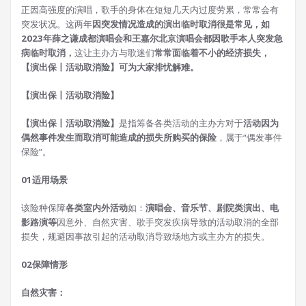
正因高强度的演唱，歌手的身体在短短几天内过度劳累，常常会有
突发状况。这两年
因突发情况造成的演出临时取消很是常见，
如
2023年薛之谦成都演唱会和王嘉尔北京演唱会都因歌手本人突发急
病临时取消，
这让主办方与歌迷们
常常面临着不小的经济损失，
【演出保丨活动取消险】可为大家排忧解难。
【演出保丨活动取消险】
【演出保丨活动取消险】
是指筹备各类活动的主办方对于
活动因为
偶然事件发生而取消可能造成的损失所购买的保险
，属于“偶发事件
保险”。
0
1
适用场景
该险种保障
各类室内外活动
如：
演唱会、音乐节、剧院类演出、电
影路演等
因意外、自然灾害、歌手突发疾病导致的活动取消的全部
损失，规避因事故引起的活动取消导致场地方或主办方的损失。
02
保障情形
自然灾害：