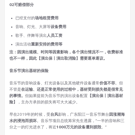
0
2
可赔偿部分
已经支付的
场地租赁费用
音响、灯光、大屏等
设备费用
歌手、伴舞等演出
人员工资
演出活动
重新安排的费用等
注：因演出规模、时间等因素影响，各个演出情况不一，收费标准
也不一样，因此【演出保丨演出取消险】需要逐单逐议。
音乐节演出器材的保险
音乐节的音响设备、灯光设备以及其他硬件设备通常
价值不菲
。但
不管是
在运输、还是正常使用的过程中，器材受到损失都是很常见
的事情。
但如果提前为音乐节的演出设备配置
【演出保丨演出器材
险】
，主办方承担的损失将可大大减少。
早在2019年的时候，受
台风
影响，广东阳江一音乐节舞台
因涨潮海
水的浸泡而损坏
。音乐节项目总统筹宋先生透露，“一半的音响和三
分之一的灯光进水了，将近
1000万元的设备遭到损毁
。”