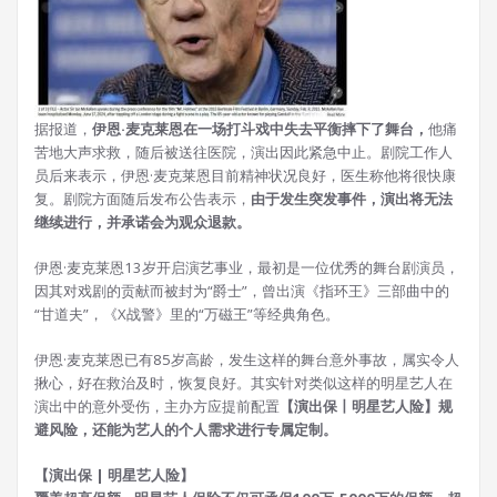
据报道，
伊恩·麦克莱恩
在一场打斗戏中失去平衡摔下了舞台，
他痛
苦地大声求救，随后被送往医院，演出因此紧急中止。剧院工作人
员后来表示，伊恩·麦克莱恩目前精神状况良好，医生称他将很快康
复。剧院方面随后发布公告表示，
由于发生突发事件，演出将无法
继续进行，并承诺会为观众退款。
伊恩·麦克莱恩13岁开启演艺事业，最初是一位优秀的舞台剧演员，
因其对戏剧的贡献而被封为“爵士”，曾出演《指环王》三部曲中的
“
甘道夫
”，《X战警》里的“万磁王”等经典角色。
伊恩·麦克莱恩已有85岁高龄，发生这样的舞台意外事故，属实令人
揪心，好在救治及时，恢复良好。其实针对类似这样的明星艺人在
演出中的意外受伤，主办方应提前配置
【
演出保丨明星艺人险】规
避风险，还能为艺人的个人需求进行专属定制。
【演出保 | 明星艺人险】