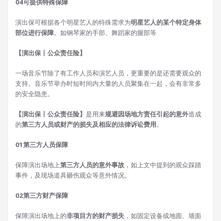
0
4
可提供特殊保障
演出保可根据各个明星艺人的特殊需求为
明星
艺人的某个特定身体
部位进行保障
。如钢琴家的手部、舞蹈家的腿部等
【演出保丨公众责任险】
一场音乐节除了有工作人员和演艺人员，更重要的是还需要观众的
支持。音乐节举办时短时间内大量的人员聚集在一起，会有非常多
的安全隐患。
【演出保丨公众责任险】
是用来
规避因场地方责任引起的意外
造成
的
第三方人员或财产的损失及相应的法律诉讼费用
。
0
1
第三方人员保障
保障演出场地上
第三方人员的意外事故
，如上文中提到的观众踩踏
事件，及现场道具砸伤观众等意外情况。
0
2
第三方财产保障
保障演出场地上的
非项目方的财产损失
，如固定设备或地面、墙面