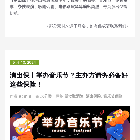
【演出保】
在演出领域深耕多年，
服务于演唱会、音乐节、体育赛
事、杂技表演、歌剧话剧、电影路演等等演出类型
，专为演出保驾
护航。
（部分素材来源于网络，如有侵权请联系我们）
5 月 10, 2024
演出保丨举办音乐节？主办方请务必备好
这些保险！
作者
admin
在
未分类
标签
活动取消险
,
演出保险
,
音乐节保险