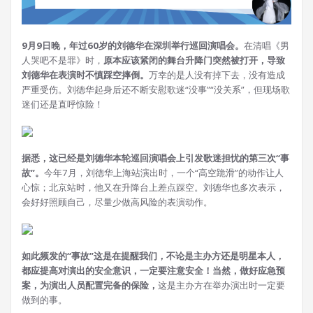
9月9日晚，年过60岁的刘德华在深圳举行巡回演唱会。
在清唱《男
人哭吧不是罪》时，
原本应该紧闭的舞台升降门突然被打开，导致
刘德华在表演时不慎踩空摔倒。
万幸的是人没有掉下去，没有造成
严重受伤。刘德华起身后还不断安慰歌迷“没事”“没关系”，但现场歌
迷们还是直呼惊险！
据悉，这已经是刘德华本轮巡回演唱会上引发歌迷担忧的第三次“事
故”。
今年7月，刘德华上海站演出时，一个“高空跪滑”的动作让人
心惊；北京站时，他又在升降台上差点踩空。刘德华也多次表示，
会好好照顾自己，尽量少做高风险的表演动作。
如此频发的“事故”这是在提醒我们，不论是主办方还是明星本人，
都应提高对演出的安全意识，一定要注意安全！
当然，做好应急预
案，为演出人员配置完备的保险，
这是主办方在举办演出时一定要
做到的事。