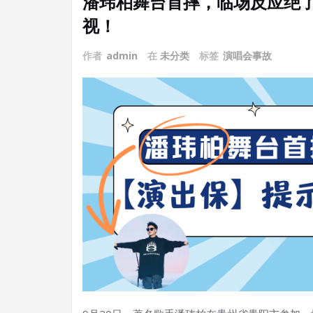
潘玮柏舞台首摔，临场反应绝
视！
作者
admin
在
未分类
标签
演唱会事故