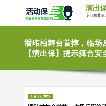
演出
专业商业演
潘玮柏舞台首摔，临场
【演出保】提示舞台安
9 月 27, 2024