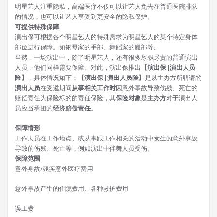
明星艺人注重隐私，高端医疗不仅可以让艺人免去在普通医院排队
的情况，也可以让艺人享受到更安全的隐私保护。
可提供特殊保障
演出保可根据各个明星艺人的特殊需求为明星艺人的某个特定身体
部位进行保障。如钢琴家的手部、舞蹈家的腿部等。
当然，一场演出中，除了明星艺人，还有很多尽职尽责的普通演出
人员，他们同样需要保障。对此，演出保推出
【演出保|演出人员
险】
，具体情况如下：
【演出保|演出人员险】
是以主办方所聘请的
演出人员
在受邀期间
从事相关工作时
因意外事故导致伤残、死亡的
赔偿责任为保险标的的责任保险，其
保险对象
是
主办方
对于演出人
员应当承担的
经济赔偿责任
。
保障情形
工作人员在工作地点、或从事跟工作相关的活动中发生的意外事故
导致的伤残、死亡等，例如演出中伴舞人员受伤。
保障范围
意外身故/残疾意外医疗费用
意外事故产生的住院费用、各种救护费用
误工费