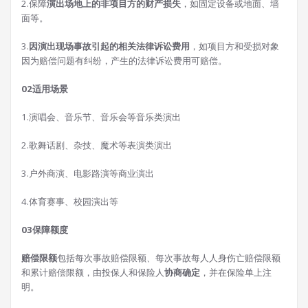
2.保障
演出场地上的非项目方的财产损失
，如固定设备或地面、墙
面等。
3.
因演出现场事故引起的相关法律诉讼费用
，如项目方和受损对象
因为赔偿问题有纠纷，产生的法律诉讼费用可赔偿。
0
2
适用场景
1.演唱会、音乐节、音乐会等音乐类演出
2.歌舞话剧、杂技、魔术等表演类演出
3.户外商演、电影路演等商业演出
4.体育赛事、校园演出等
0
3
保障额度
赔偿限额
包括每次事故赔偿限额、每次事故每人人身伤亡赔偿限额
和累计赔偿限额，由投保人和保险人
协商确定
，并在保险单上注
明。