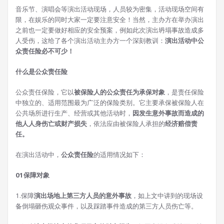
音乐节、演唱会等演出活动现场，人员较为密集，活动现场空间有
限，在娱乐的同时大家一定要注意安全！当然，主办方在举办演出
之前也一定要做好相应的安全预案，例如此次演出坍塌事故造成多
人受伤，这给了各个演出活动主办方一个深刻教训：
演出活动中公
众责任险必不可少！
什么是公众责任险
公众责任保险，它以
被保险人的公众责任为承保对象
，是责任保险
中独立的、适用范围最为广泛的保险类别。它主要承保被保险人在
公共场所进行生产、经营或其他活动时，
因发生意外事故而造成的
他人人身伤亡或财产损失
，依法应由被保险人承担的
经济赔偿责
任。
在演出活动中，
公众责任险
的适用情况如下：
0
1
保障对象
1.保障
演出场地上第三方人员的意外事故
，如上文中讲到的现场设
备倒塌砸伤观众事件，以及踩踏事件造成的第三方人员伤亡等。