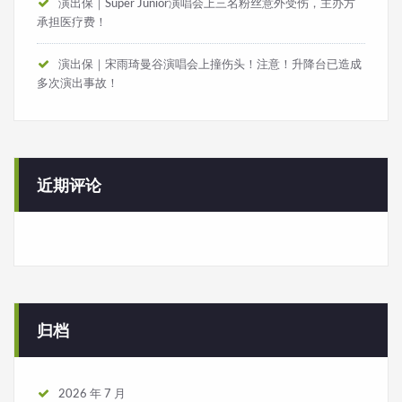
演出保｜Super Junior演唱会上三名粉丝意外受伤，主办方
承担医疗费！
演出保｜宋雨琦曼谷演唱会上撞伤头！注意！升降台已造成
多次演出事故！
近期评论
归档
2026 年 7 月