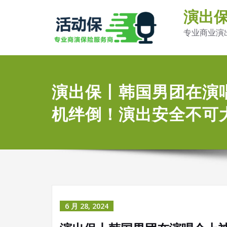
演出
专业商业演
演出保丨韩国男团在演
机绊倒！演出安全不可
6 月 28, 2024