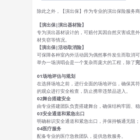
除此之外，【演出保】作为专业的演出保险服务商
【演出保|演出器材险】
专为演出器材设计的，可赔付其因自然灾害或意外
材失窃等情况。
【演出保|活动取消险】
可保障各种室内外活动因为偶然事件发生而取消
举办一场演唱会是一个复杂而庞大的工程，除了
完
0
1
场地评估与规划
在选择场地之前，进行全面的场地评估，确保其符
的观众进行安全检查，防止携带违禁品进入。
0
2
舞台搭建安全
由专业搭建团队负责搭建舞台，确保结构牢固、稳
0
3
安全通道和紧急出口
明确标识安全通道和紧急出口，并保持畅通无阻；
04
医疗服务
配备专业的医疗急救团队，提供急救服务。