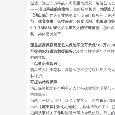
诚然，这些演出事故未出现重大后果，各位艺人也
——
演出事故的突发性
。做好应急预案，
为演出
【演出保】
作为专业的演出活动保险服务商，在演
节、体育赛事、杂技表演、歌剧话剧、电影路演等
针对
TREASURE
这类
明星艺人的特殊情况
，演出保
制
，具体情况如下：
覆盖超高保额
明星艺人保险不仅可承保100万-5
可提供SOS紧急救援服务
SOS紧急救援遍布全球
时的救援。
可以覆盖高端医疗
明星艺人注重隐私，高端医疗不仅可以让艺人免去
私保护。
可提供特殊保障
演出保可根据各个明星艺人的特殊需求为明星艺人
的腿部等。
当然，一场演出中，除了明星艺人，还有很多尽职
推出
【演出保|演出人员险】
，具体情况如下：
【
期间
从事相关工作时
因意外事故导致伤残、死亡的