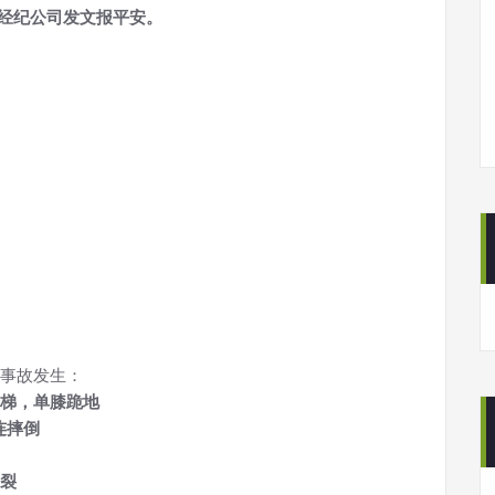
在经纪公司发文报平安。
事故发生：
梯，单膝跪地
连摔倒
裂