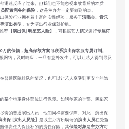
都迅速反应了过来。但我们也不能忽视事故背后的本质
人员配置完备的保险
，这是主办方一定要做到的事。
出保险行业拥有着丰富的实践经验，服务于
演唱会、音乐
等演出类型
，专为演出行业保驾护航。
推荐
【演出保|明星艺人险】
，可根据艺人情况进行
专属订
000万的保额，超高保额方案可联系演出保客服专属订制。
救援网络，及时响应，一旦有意外发生，可以让艺人得到最及
在普通医院排队的情况，也可以让艺人享受到更安全的隐
的某个特定身体部位进行保障。如钢琴家的手部、舞蹈家
尽责的普通演出人员，他们同样需要保障。对此，演出保
演出保|演出人员险】
是以主办方所聘请的
演出人员
在受邀
赔偿责任为保险标的的责任保险，其
保险对象
是
主办方
对