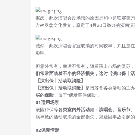
据悉，此次演唱会改场馆的原因是和中超联赛第7轮
方@罗盘文化发文，原定于4月20日举办的济南演
诚然，此次演唱会官宣取消的时间较早，并且是在
影响。
但意外常有，幸运不常有，随着演出市场的复苏，
们常常面临着不小的经济损失，这时【演出保丨活
【演出保丨活动取消险】
【演出保丨活动取消险】
是指筹备各类活动的主办
买的保险
，属于“偶发事件保险”。
0
1
适用场景
该险种保障
各类室内外活动
如：
演唱会、音乐节、
病导致的活动取消的全部损失，规避因事故引起的
02
保障情形