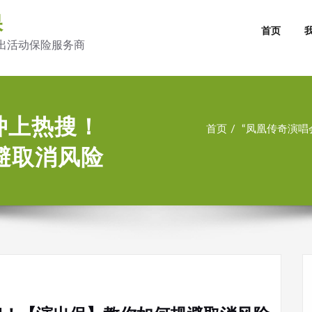
保
首页
出活动保险服务商
冲上热搜！
首页
“凤凰传奇演唱
避取消风险