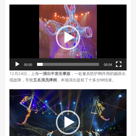
视
频
播
放
器
00:00
00:04
12月24日，上海
一演出中发生事故
，一处兼具防护网作用的蹦床出
现故障，导致
五名演员摔倒
，本场演出提前了十多分钟结束。
视
频
播
放
器