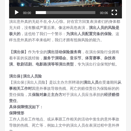
00:00
00:06
演出意外真的无处不在,令人心惊。好在官方回复表演者们的身体都
无大碍，没有酿成严重后果。像这种高危表演，
演出人员的风险是
极大的
，这也给了我们一个警示：
为演出人员配置完备的保险
。这
样当意外真的不幸来临时，我们才拥有抵御风险的能力。
【演出保】
作为专业的
演出活动保险服务商
，在演出保险行业拥有
着丰富的实践经验，
服务于演唱会、音乐节、体育赛事、杂技表
演、歌剧话剧、电影路演等等演出类型
，专为演出行业保驾护航。
演出保|演出人员险
【演出保|演出人员险】是以主办方所聘请的
演出人员
在受邀期间
从
事相关工作时
因意外事故导致伤残、死亡的赔偿责任为保险标的的
责任保险，其
保险对象
是
主办方
对于演出人员应当承担的
经济赔偿
责任
。
具体保障情况如下：
保障情形
工作人员在工作地点、或从事跟工作相关的活动中发生的意外事故
导致的伤残、死亡等，例如上文中的演出人员在表演过程中意外摔