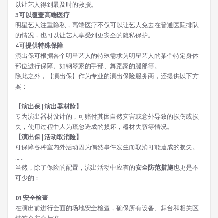
以让艺人得到最及时的救援。
3
可以
覆盖
高端医疗
明星艺人注重隐私，高端医疗不仅可以让艺人免去在普通医院排队
的情况，也可以让艺人享受到更安全的隐私保护。
4
可提供特殊保障
演出保可根据各个明星艺人的特殊需求为明星艺人的某个特定身体
部位进行保障。如钢琴家的手部、舞蹈家的腿部等。
除此之外，【演出保】作为专业的演出保险服务商，还提供以下方
案：
【演出保|演出器材险】
专为演出器材设计的，可赔付其因自然灾害或意外导致的损伤或损
失，使用过程中人为疏忽造成的损坏，器材失窃等情况。
【演出保|活动取消险】
可保障各种室内外活动因为偶然事件发生而取消可能造成的损失。
......
当然，除了保险的配置，演出活动中应有的
安全防范措施
也更是不
可少的：
0
1
安全检查
在演出前进行全面的场地安全检查，确保所有设备、舞台和相关区