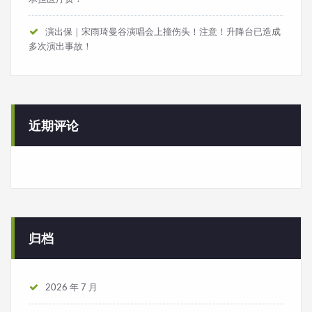
演出保｜宋雨琦曼谷演唱会上撞伤头！注意！升降台已造成
多次演出事故！
近期评论
归档
2026 年 7 月