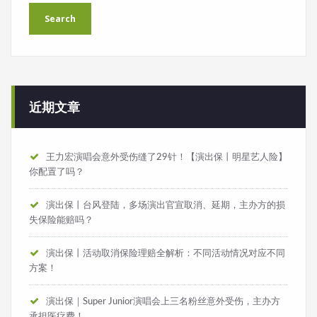
近期文章
王力宏演唱会意外受伤缝了29针！【演出保丨明星艺人险】
你配置了吗？
演出保丨台风登陆，多场演出官宣取消、延期，主办方的损
失保险能赔吗？
演出保丨活动取消保险理赔全解析：不同活动情况对应不同
方案！
演出保｜Super Junior演唱会上三名粉丝意外受伤，主办方
承担医疗费！