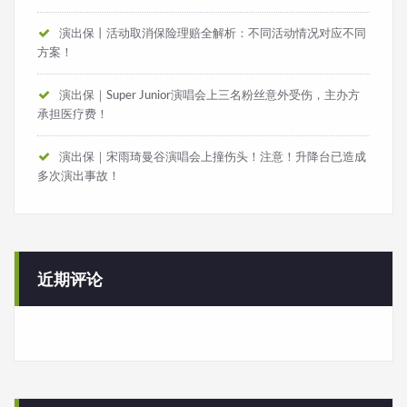
演出保丨活动取消保险理赔全解析：不同活动情况对应不同
方案！
演出保｜Super Junior演唱会上三名粉丝意外受伤，主办方
承担医疗费！
演出保｜宋雨琦曼谷演唱会上撞伤头！注意！升降台已造成
多次演出事故！
近期评论