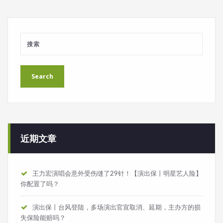
近期文章
王力宏演唱会意外受伤缝了29针！【演出保丨明星艺人险】
你配置了吗？
演出保丨台风登陆，多场演出官宣取消、延期，主办方的损
失保险能赔吗？